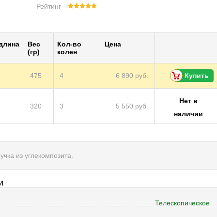
Рейтинг
 длина
Вес
Кол-во
Цена
(гр)
колен
475
4
6 890 руб.
Купить
Нет в
320
3
5 550 руб.
наличии
учка из углекомпозита.
И
Телескопическое