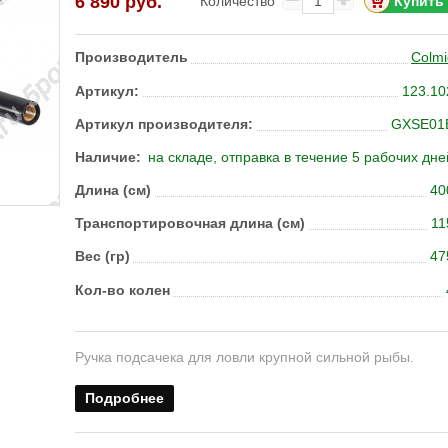
6 890
руб.
Количество
Производитель
Colmi
Артикул:
123.10
Артикул производителя:
GXSE01
Наличие:
на складе, отправка в течение 5 рабочих дне
Длина (см)
40
Транс­пор­тиро­воч­ная длина (см)
11
Вес (гр)
47
Кол-во колен
Ручка подсачека для ловли крупной сильной рыбы.
Подробнее