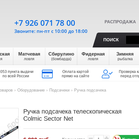
+7 926 071 78 00
РАСПРОДАЖА
Звоните: пн-пт с 10:00 до 18:00
ПОИСК
ская
Матчевая
Сбирулино
Фидерная
Зимняя
ля
ловля
(бомбарда)
ловля
рыбалка
1053 пункта выдачи
Оплата картой
Проверка к
по всей России
прямо на сайте
перед отп
оваров
Оборудование
Подсачеки
Ручка подсачека
>
>
>
Ручка подсачека телескопическая
Colmic Sector Net