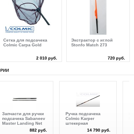
Сетка для подсачека
Экстрактор с иглой
Colmic Carpa Gold
Stonfo Match 273
2 010 руб.
720 руб.
ОРИИ
Запчасти для ручки
Ручка подсачека
По
подсачека Sabaneev
Colmic Karper
Ka
Master Landing Net
штекерная
882 руб.
14 790 руб.