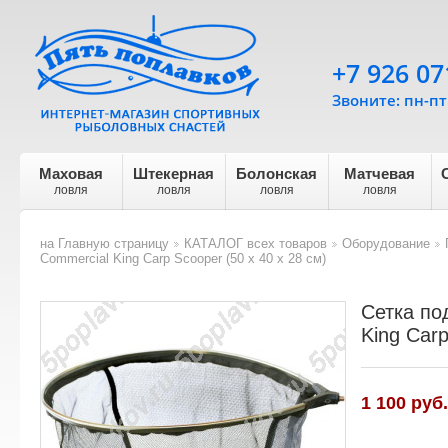
+7 926 07
Звоните: пн-пт 
Маховая
Штекерная
Болонская
Матчевая
ловля
ловля
ловля
ловля
на Главную страницу
КАТАЛОГ всех товаров
Оборудование
>
>
>
Commercial King Carp Scooper (50 x 40 x 28 см)
Сетка по
King Carp
1 100
руб.